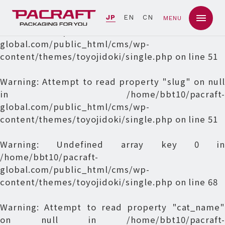
Warning
: Undefined array key 0 in
JP
EN
CN
MENU
/home/bbt10/pacraft-
global.com/public_html/cms/wp-
content/themes/toyojidoki/single.php
on line
51
Warning
: Attempt to read property "slug" on null
in
/home/bbt10/pacraft-
global.com/public_html/cms/wp-
content/themes/toyojidoki/single.php
on line
51
Warning
: Undefined array key 0 in
/home/bbt10/pacraft-
global.com/public_html/cms/wp-
content/themes/toyojidoki/single.php
on line
68
Warning
: Attempt to read property "cat_name"
on null in
/home/bbt10/pacraft-