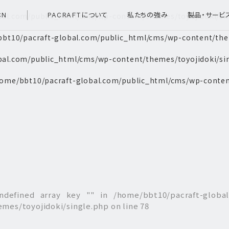
bal.com/public_html/cms/wp-content/themes/toyojidoki/si
CN
PACRAFTについて
私たちの強み
製品・サービ
bt10/pacraft-global.com/public_html/cms/wp-content/them
bal.com/public_html/cms/wp-content/themes/toyojidoki/si
ome/bbt10/pacraft-global.com/public_html/cms/wp-conten
ndefined array key "" in
/home/bbt10/pacraft-globa
emes/toyojidoki/single.php
on line
78