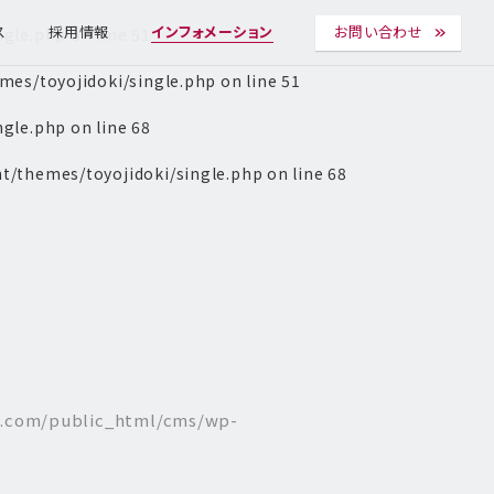
ngle.php
on line
51
ス
採用情報
インフォメーション
お問い合わせ
es/toyojidoki/single.php
on line
51
ngle.php
on line
68
t/themes/toyojidoki/single.php
on line
68
l.com/public_html/cms/wp-