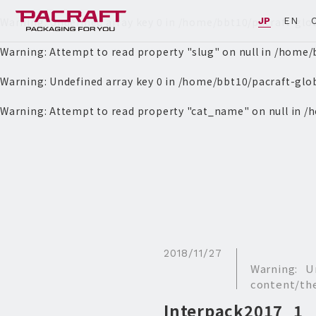
Warning
: Undefined array key 0 in
/home/bbt10/pacraft-glo
JP
EN
Warning
: Attempt to read property "slug" on null in
/home/b
Warning
: Undefined array key 0 in
/home/bbt10/pacraft-glo
Warning
: Attempt to read property "cat_name" on null in
/h
2018/11/27
Warning
: U
content/th
Interpack2017_1