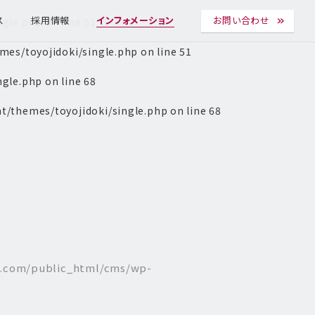
ngle.php
on line
51
ス
採用情報
インフォメーション
お問い合わせ
es/toyojidoki/single.php
on line
51
ngle.php
on line
68
t/themes/toyojidoki/single.php
on line
68
l.com/public_html/cms/wp-