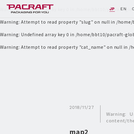
Warning
: Undefined array key 0 in
/home/bbt10/pacraft-glo
JP
EN
Warning
: Attempt to read property "slug" on null in
/home/b
Warning
: Undefined array key 0 in
/home/bbt10/pacraft-glo
Warning
: Attempt to read property "cat_name" on null in
/h
2018/11/27
Warning
: U
content/th
map2