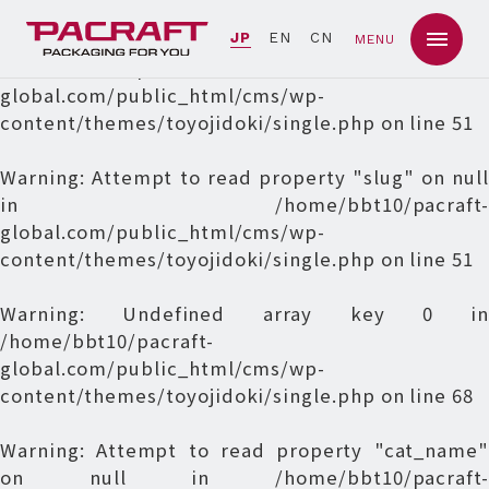
Warning
: Undefined array key 0 in
JP
EN
CN
MENU
/home/bbt10/pacraft-
global.com/public_html/cms/wp-
content/themes/toyojidoki/single.php
on line
51
Warning
: Attempt to read property "slug" on null
in
/home/bbt10/pacraft-
global.com/public_html/cms/wp-
content/themes/toyojidoki/single.php
on line
51
Warning
: Undefined array key 0 in
/home/bbt10/pacraft-
global.com/public_html/cms/wp-
content/themes/toyojidoki/single.php
on line
68
Warning
: Attempt to read property "cat_name"
on null in
/home/bbt10/pacraft-