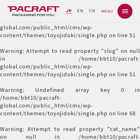
Warning
: Undefined array key 0 in
JP
EN
CN
MENU
/home/bbt10/pacraft-
global.com/public_html/cms/wp-
content/themes/toyojidoki/single.php
on line
51
Warning
: Attempt to read property "slug" on null
in
/home/bbt10/pacraft-
global.com/public_html/cms/wp-
content/themes/toyojidoki/single.php
on line
51
Warning
: Undefined array key 0 in
/home/bbt10/pacraft-
global.com/public_html/cms/wp-
content/themes/toyojidoki/single.php
on line
68
Warning
: Attempt to read property "cat_name"
on null in
/home/bbt10/pacraft-