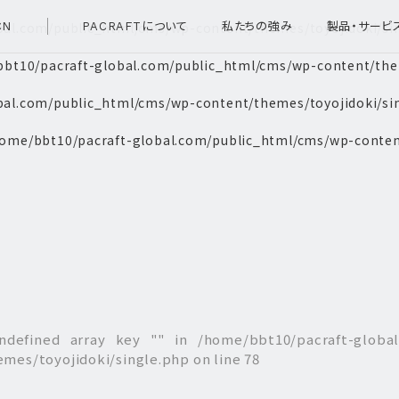
bal.com/public_html/cms/wp-content/themes/toyojidoki/si
CN
PACRAFTについて
私たちの強み
製品・サービ
bt10/pacraft-global.com/public_html/cms/wp-content/them
bal.com/public_html/cms/wp-content/themes/toyojidoki/si
ome/bbt10/pacraft-global.com/public_html/cms/wp-conten
ndefined array key "" in
/home/bbt10/pacraft-globa
emes/toyojidoki/single.php
on line
78