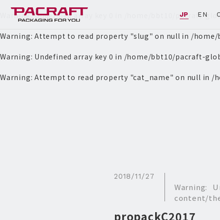
Warning
: Undefined array key 0 in
/home/bbt10/pacraft-glo
JP
EN
Warning
: Attempt to read property "slug" on null in
/home/b
Warning
: Undefined array key 0 in
/home/bbt10/pacraft-glo
Warning
: Attempt to read property "cat_name" on null in
/h
2018/11/27
Warning
: U
content/th
propackC2017