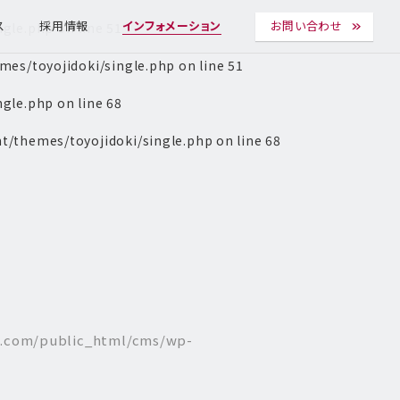
ngle.php
on line
51
ス
採用情報
インフォメーション
お問い合わせ
es/toyojidoki/single.php
on line
51
ngle.php
on line
68
t/themes/toyojidoki/single.php
on line
68
l.com/public_html/cms/wp-