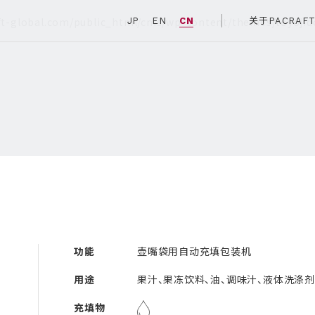
t-global.com/public_html/cms/wp-content/themes/toyojido
JP
EN
CN
关于PACRAF
功能
壶嘴袋用自动充填包装机
用途
果汁、果冻饮料、油、调味汁、液体洗涤剂
充填物