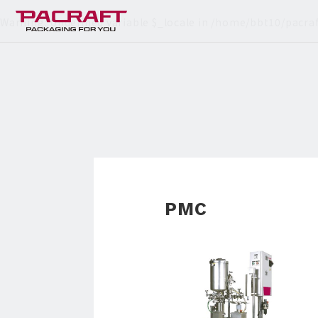
Warning
: Undefined variable $_locale in
/home/bbt10/pacraf
PMC