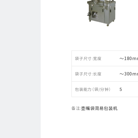
〜180m
袋子尺寸:宽度
〜300m
袋子尺寸:长度
5
包装能力（袋/分钟）
备注:
壶嘴袋简易包装机