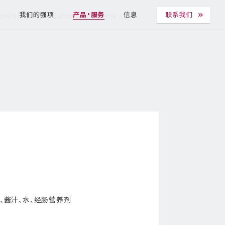
ki/single-products.php
on line
12
T
我们的强项
产品・服务
信息
联系我们
、酱汁、水、经肠营养剂