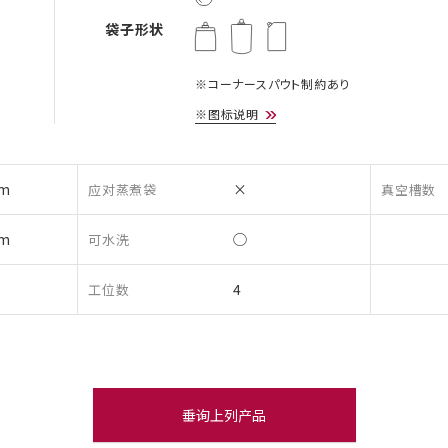
袋子形状
※コーナースパウト制約あり
※图标说明
m
×
应对蒸煮袋
真空槽数
m
◯
可水洗
4
工位数