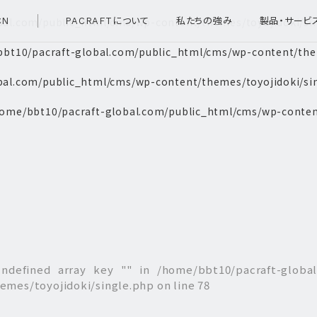
bal.com/public_html/cms/wp-content/themes/toyojidoki/si
CN
PACRAFTについて
私たちの強み
製品・サービ
bt10/pacraft-global.com/public_html/cms/wp-content/them
bal.com/public_html/cms/wp-content/themes/toyojidoki/si
ome/bbt10/pacraft-global.com/public_html/cms/wp-conten
Undefined array key "" in
/home/bbt10/pacraft-globa
emes/toyojidoki/single.php
on line
78