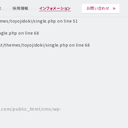
ngle.php
on line
51
ス
採用情報
インフォメーション
お問い合わせ
es/toyojidoki/single.php
on line
51
ngle.php
on line
68
t/themes/toyojidoki/single.php
on line
68
l.com/public_html/cms/wp-