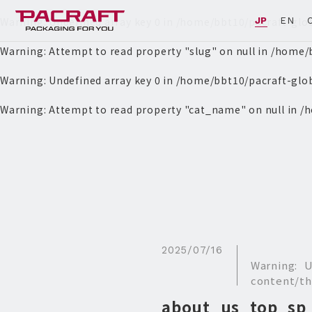
Warning
: Undefined array key 0 in
/home/bbt10/pacraft-glo
JP
EN
Warning
: Attempt to read property "slug" on null in
/home/b
Warning
: Undefined array key 0 in
/home/bbt10/pacraft-glo
Warning
: Attempt to read property "cat_name" on null in
/h
2025/07/16
Warning
: 
content/th
about_us_top_sp