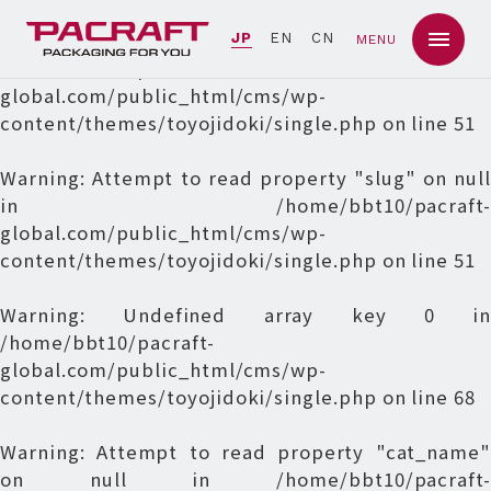
Warning
: Undefined array key 0 in
JP
EN
CN
MENU
/home/bbt10/pacraft-
global.com/public_html/cms/wp-
content/themes/toyojidoki/single.php
on line
51
Warning
: Attempt to read property "slug" on null
in
/home/bbt10/pacraft-
global.com/public_html/cms/wp-
content/themes/toyojidoki/single.php
on line
51
Warning
: Undefined array key 0 in
/home/bbt10/pacraft-
global.com/public_html/cms/wp-
content/themes/toyojidoki/single.php
on line
68
Warning
: Attempt to read property "cat_name"
on null in
/home/bbt10/pacraft-