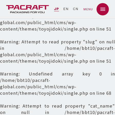
Warning
: Undefined array key 0 in
JP
EN
CN
MENU
/home/bbt10/pacraft-
global.com/public_html/cms/wp-
content/themes/toyojidoki/single.php
on line
51
Warning
: Attempt to read property "slug" on null
in
/home/bbt10/pacraft-
global.com/public_html/cms/wp-
content/themes/toyojidoki/single.php
on line
51
Warning
: Undefined array key 0 in
/home/bbt10/pacraft-
global.com/public_html/cms/wp-
content/themes/toyojidoki/single.php
on line
68
Warning
: Attempt to read property "cat_name"
on null in
/home/bbt10/pacraft-