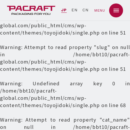
Warning
: Undefined array key 0 in
JP
EN
CN
MENU
/home/bbt10/pacraft-
global.com/public_html/cms/wp-
content/themes/toyojidoki/single.php
on line
51
Warning
: Attempt to read property "slug" on null
in
/home/bbt10/pacraft-
global.com/public_html/cms/wp-
content/themes/toyojidoki/single.php
on line
51
Warning
: Undefined array key 0 in
/home/bbt10/pacraft-
global.com/public_html/cms/wp-
content/themes/toyojidoki/single.php
on line
68
Warning
: Attempt to read property "cat_name"
on null in
/home/bbt10/pacraft-