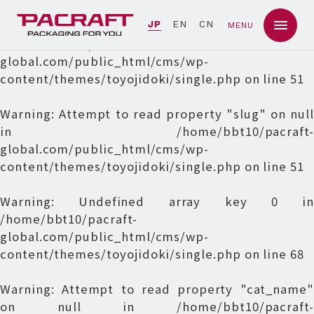
Warning
: Undefined array key 0 in
JP
EN
CN
MENU
/home/bbt10/pacraft-
global.com/public_html/cms/wp-
content/themes/toyojidoki/single.php
on line
51
Warning
: Attempt to read property "slug" on null
in
/home/bbt10/pacraft-
global.com/public_html/cms/wp-
content/themes/toyojidoki/single.php
on line
51
Warning
: Undefined array key 0 in
/home/bbt10/pacraft-
global.com/public_html/cms/wp-
content/themes/toyojidoki/single.php
on line
68
Warning
: Attempt to read property "cat_name"
on null in
/home/bbt10/pacraft-