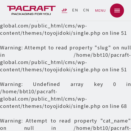
Warning
: Undefined array key 0 in
JP
EN
CN
MENU
/home/bbt10/pacraft-
global.com/public_html/cms/wp-
content/themes/toyojidoki/single.php
on line
51
Warning
: Attempt to read property "slug" on null
in
/home/bbt10/pacraft-
global.com/public_html/cms/wp-
content/themes/toyojidoki/single.php
on line
51
Warning
: Undefined array key 0 in
/home/bbt10/pacraft-
global.com/public_html/cms/wp-
content/themes/toyojidoki/single.php
on line
68
Warning
: Attempt to read property "cat_name"
on null in
/home/bbt10/pacraft-