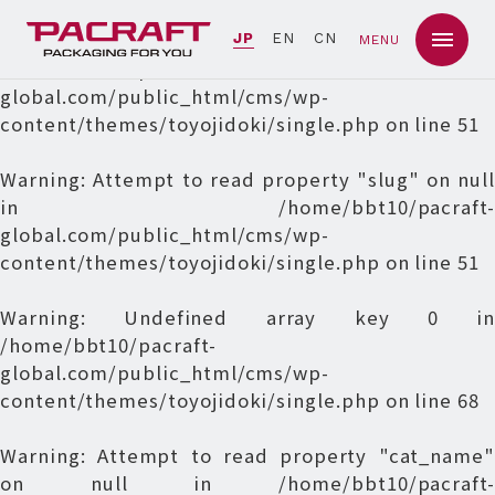
Warning
: Undefined array key 0 in
JP
EN
CN
MENU
/home/bbt10/pacraft-
global.com/public_html/cms/wp-
content/themes/toyojidoki/single.php
on line
51
Warning
: Attempt to read property "slug" on null
in
/home/bbt10/pacraft-
global.com/public_html/cms/wp-
content/themes/toyojidoki/single.php
on line
51
Warning
: Undefined array key 0 in
/home/bbt10/pacraft-
global.com/public_html/cms/wp-
content/themes/toyojidoki/single.php
on line
68
Warning
: Attempt to read property "cat_name"
on null in
/home/bbt10/pacraft-