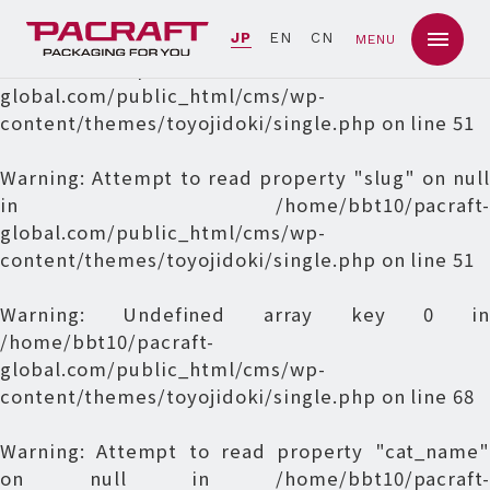
Warning
: Undefined array key 0 in
JP
EN
CN
MENU
/home/bbt10/pacraft-
global.com/public_html/cms/wp-
content/themes/toyojidoki/single.php
on line
51
Warning
: Attempt to read property "slug" on null
in
/home/bbt10/pacraft-
global.com/public_html/cms/wp-
content/themes/toyojidoki/single.php
on line
51
Warning
: Undefined array key 0 in
/home/bbt10/pacraft-
global.com/public_html/cms/wp-
content/themes/toyojidoki/single.php
on line
68
Warning
: Attempt to read property "cat_name"
on null in
/home/bbt10/pacraft-