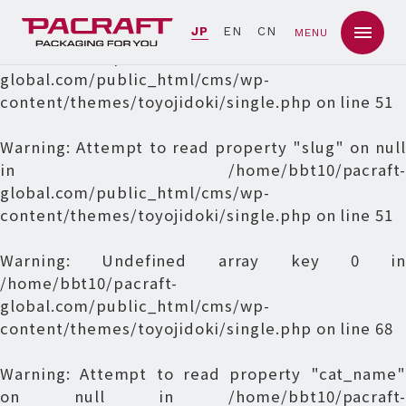
Warning
: Undefined array key 0 in
JP
EN
CN
MENU
/home/bbt10/pacraft-
global.com/public_html/cms/wp-
content/themes/toyojidoki/single.php
on line
51
Warning
: Attempt to read property "slug" on null
in
/home/bbt10/pacraft-
global.com/public_html/cms/wp-
content/themes/toyojidoki/single.php
on line
51
Warning
: Undefined array key 0 in
/home/bbt10/pacraft-
global.com/public_html/cms/wp-
content/themes/toyojidoki/single.php
on line
68
Warning
: Attempt to read property "cat_name"
on null in
/home/bbt10/pacraft-