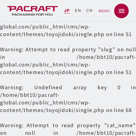
Warning
: Undefined array key 0 in
JP
EN
CN
MENU
/home/bbt10/pacraft-
global.com/public_html/cms/wp-
content/themes/toyojidoki/single.php
on line
51
Warning
: Attempt to read property "slug" on null
in
/home/bbt10/pacraft-
global.com/public_html/cms/wp-
content/themes/toyojidoki/single.php
on line
51
Warning
: Undefined array key 0 in
/home/bbt10/pacraft-
global.com/public_html/cms/wp-
content/themes/toyojidoki/single.php
on line
68
Warning
: Attempt to read property "cat_name"
on null in
/home/bbt10/pacraft-