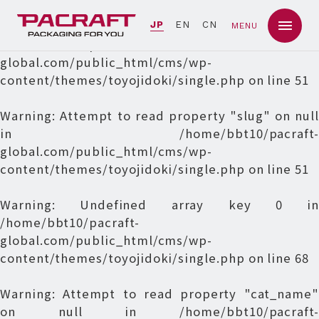
Warning
: Undefined array key 0 in
JP
EN
CN
MENU
/home/bbt10/pacraft-
global.com/public_html/cms/wp-
content/themes/toyojidoki/single.php
on line
51
Warning
: Attempt to read property "slug" on null
in
/home/bbt10/pacraft-
global.com/public_html/cms/wp-
content/themes/toyojidoki/single.php
on line
51
Warning
: Undefined array key 0 in
/home/bbt10/pacraft-
global.com/public_html/cms/wp-
content/themes/toyojidoki/single.php
on line
68
Warning
: Attempt to read property "cat_name"
on null in
/home/bbt10/pacraft-