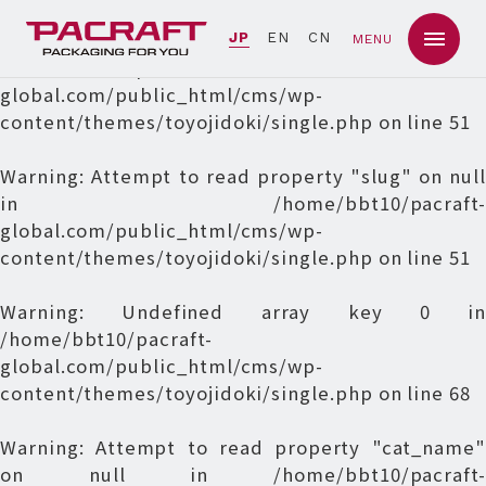
Warning
: Undefined array key 0 in
JP
EN
CN
MENU
/home/bbt10/pacraft-
global.com/public_html/cms/wp-
content/themes/toyojidoki/single.php
on line
51
Warning
: Attempt to read property "slug" on null
in
/home/bbt10/pacraft-
global.com/public_html/cms/wp-
content/themes/toyojidoki/single.php
on line
51
Warning
: Undefined array key 0 in
/home/bbt10/pacraft-
global.com/public_html/cms/wp-
content/themes/toyojidoki/single.php
on line
68
Warning
: Attempt to read property "cat_name"
on null in
/home/bbt10/pacraft-