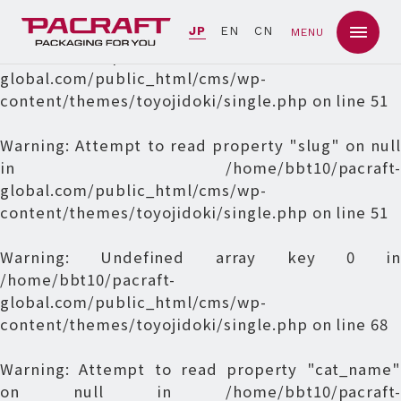
Warning
: Undefined array key 0 in
JP
EN
CN
MENU
/home/bbt10/pacraft-
global.com/public_html/cms/wp-
content/themes/toyojidoki/single.php
on line
51
Warning
: Attempt to read property "slug" on null
in
/home/bbt10/pacraft-
global.com/public_html/cms/wp-
content/themes/toyojidoki/single.php
on line
51
Warning
: Undefined array key 0 in
/home/bbt10/pacraft-
global.com/public_html/cms/wp-
content/themes/toyojidoki/single.php
on line
68
Warning
: Attempt to read property "cat_name"
on null in
/home/bbt10/pacraft-