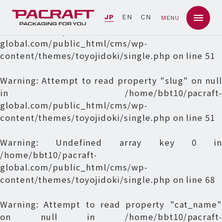
Warning
: Undefined array key 0 in
JP
EN
CN
MENU
/home/bbt10/pacraft-
global.com/public_html/cms/wp-
content/themes/toyojidoki/single.php
on line
51
Warning
: Attempt to read property "slug" on null
in
/home/bbt10/pacraft-
global.com/public_html/cms/wp-
content/themes/toyojidoki/single.php
on line
51
Warning
: Undefined array key 0 in
/home/bbt10/pacraft-
global.com/public_html/cms/wp-
content/themes/toyojidoki/single.php
on line
68
Warning
: Attempt to read property "cat_name"
on null in
/home/bbt10/pacraft-