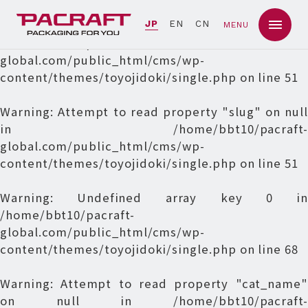
Warning
: Undefined array key 0 in
JP
EN
CN
MENU
/home/bbt10/pacraft-
global.com/public_html/cms/wp-
content/themes/toyojidoki/single.php
on line
51
Warning
: Attempt to read property "slug" on null
in
/home/bbt10/pacraft-
global.com/public_html/cms/wp-
content/themes/toyojidoki/single.php
on line
51
Warning
: Undefined array key 0 in
/home/bbt10/pacraft-
global.com/public_html/cms/wp-
content/themes/toyojidoki/single.php
on line
68
Warning
: Attempt to read property "cat_name"
on null in
/home/bbt10/pacraft-