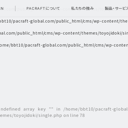
bal.com/public_html/cms/wp-content/themes/toyojidoki/si
CN
PACRAFTについて
私たちの強み
製品・サービ
bt10/pacraft-global.com/public_html/cms/wp-content/them
bal.com/public_html/cms/wp-content/themes/toyojidoki/si
ome/bbt10/pacraft-global.com/public_html/cms/wp-conten
Undefined array key "" in
/home/bbt10/pacraft-globa
emes/toyojidoki/single.php
on line
78