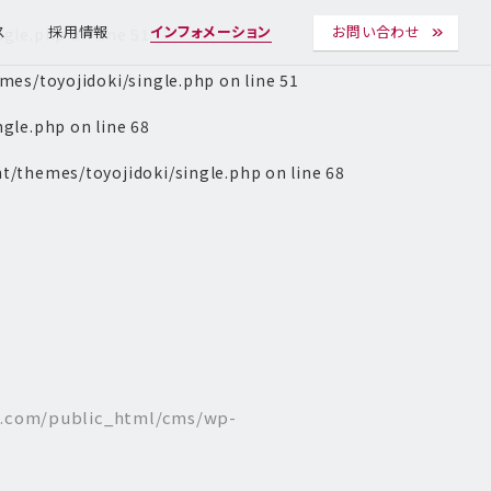
ngle.php
on line
51
ス
採用情報
インフォメーション
お問い合わせ
es/toyojidoki/single.php
on line
51
ngle.php
on line
68
t/themes/toyojidoki/single.php
on line
68
l.com/public_html/cms/wp-