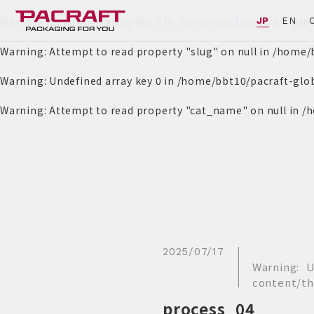
Warning
: Undefined array key 0 in
/home/bbt10/pacraft-glo
JP
EN
Warning
: Attempt to read property "slug" on null in
/home/b
Warning
: Undefined array key 0 in
/home/bbt10/pacraft-glo
Warning
: Attempt to read property "cat_name" on null in
/h
2025/07/17
Warning
: 
content/th
process_04