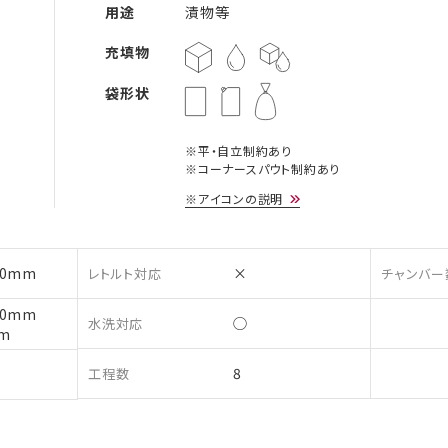
用途
漬物等
充填物
袋形状
※平・自立制約あり
※コーナースパウト制約あり
※アイコンの説明
80mm
×
レトルト対応
チャンバー
50mm
◯
水洗対応
m
8
工程数