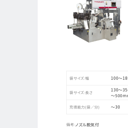
100〜1
袋サイズ:幅
130〜3
袋サイズ:長さ
～500m
〜30
充填能力(袋／分)
備考:
ノズル脱気付