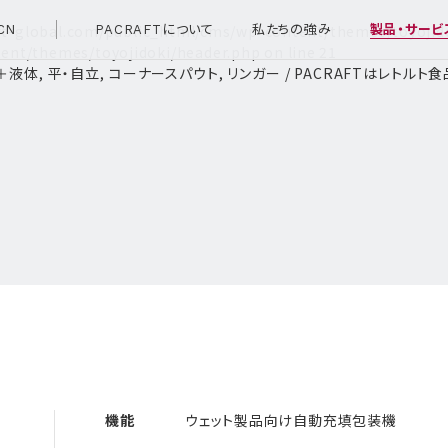
t-global.com/public_html/cms/wp-content/themes/toyojido
CN
PACRAFTについて
私たちの強み
製品・サービ
ent/themes/toyojidoki/header.php on line
21
体, 固形＋液体, 平・自立, コーナースパウト, リンガー / PACRAFT
機能
ウェット製品向け自動充填包装機