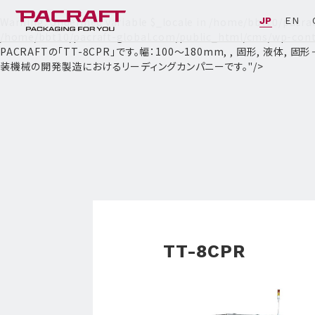
Warning
: Undefined variable $_locale in
/home/bbt10/pacraf
JP
EN
/home/bbt10/pacraft-global.com/public_html/cms/wp-cont
PACRAFTの「TT-8CPR」です。幅：100〜180mm, , 固形, 液
装機械の開発製造におけるリーディングカンパニーです。"/>
TT-8CPR