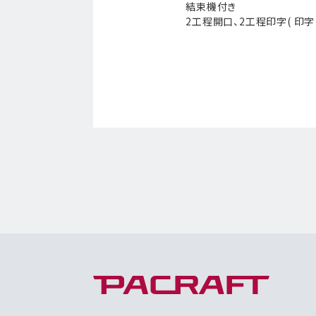
結束機付き
2工程開口、2工程印字( 印