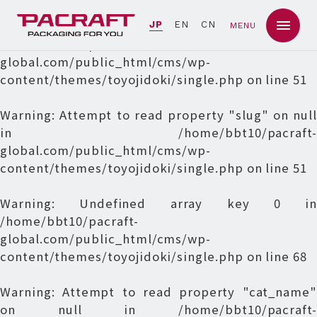
Warning
: Undefined array key 0 in
JP
EN
CN
MENU
/home/bbt10/pacraft-
global.com/public_html/cms/wp-
content/themes/toyojidoki/single.php
on line
51
Warning
: Attempt to read property "slug" on null
in
/home/bbt10/pacraft-
global.com/public_html/cms/wp-
content/themes/toyojidoki/single.php
on line
51
Warning
: Undefined array key 0 in
/home/bbt10/pacraft-
global.com/public_html/cms/wp-
content/themes/toyojidoki/single.php
on line
68
Warning
: Attempt to read property "cat_name"
on null in
/home/bbt10/pacraft-