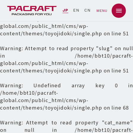
Warning
: Undefined array key 0 in
JP
EN
CN
MENU
/home/bbt10/pacraft-
global.com/public_html/cms/wp-
content/themes/toyojidoki/single.php
on line
51
Warning
: Attempt to read property "slug" on null
in
/home/bbt10/pacraft-
global.com/public_html/cms/wp-
content/themes/toyojidoki/single.php
on line
51
Warning
: Undefined array key 0 in
/home/bbt10/pacraft-
global.com/public_html/cms/wp-
content/themes/toyojidoki/single.php
on line
68
Warning
: Attempt to read property "cat_name"
on null in
/home/bbt10/pacraft-