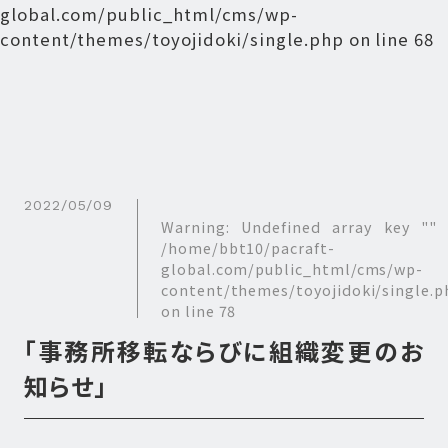
global.com/public_html/cms/wp-
content/themes/toyojidoki/single.php
on line
68
2022/05/09
Warning
: Undefined array key "" 
/home/bbt10/pacraft-
global.com/public_html/cms/wp-
content/themes/toyojidoki/single.p
on line
78
「事務所移転ならびに組織変更のお
知らせ」