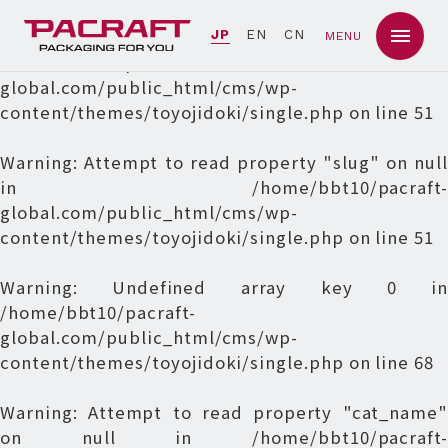
Warning
: Undefined array key 0 in
JP
EN
CN
MENU
/home/bbt10/pacraft-
global.com/public_html/cms/wp-
content/themes/toyojidoki/single.php
on line
51
Warning
: Attempt to read property "slug" on null
in
/home/bbt10/pacraft-
global.com/public_html/cms/wp-
content/themes/toyojidoki/single.php
on line
51
Warning
: Undefined array key 0 in
/home/bbt10/pacraft-
global.com/public_html/cms/wp-
content/themes/toyojidoki/single.php
on line
68
Warning
: Attempt to read property "cat_name"
on null in
/home/bbt10/pacraft-